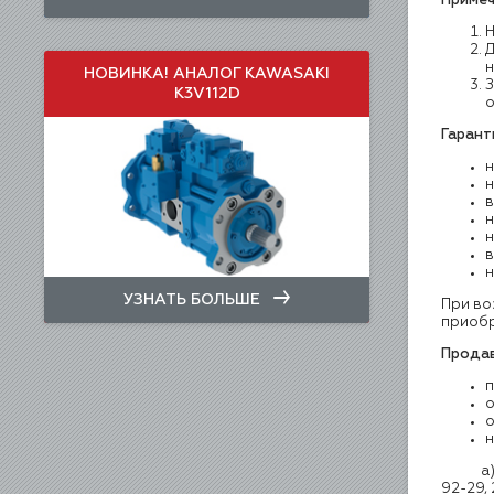
Примеч
Н
Д
н
НОВИНКА! АНАЛОГ KAWASAKI
З
K3V112D
о
Гарант
н
в
н
н
в
н
УЗНАТЬ БОЛЬШЕ
При во
приобр
Прода
о
н
а) на 
92-29,