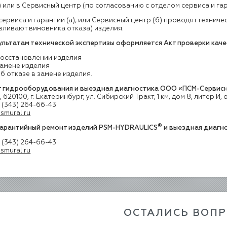
 в Сервисный центр (по согласованию с отделом сервиса и гар
сервиса и гарантии (а), или Сервисный центр (б) проводят технич
вливают виновника отказа) изделия.
ультатам технической экспертизы оформляется Акт проверки каче
осстановлении изделия
амене изделия
б отказе в замене изделия.
т гидрооборудования и выездная диагностика
ООО «ПСМ-Сервисн
 620100, г. Екатеринбург, ул. Сибирский Тракт, 1 км, дом 8, литер И,
7 (343) 264-66-43
smural.ru
®
арантийный ремонт изделий PSM-HYDRAULICS
и выездная диагн
7 (343) 264-66-43
smural.ru
ОСТАЛИСЬ ВОП