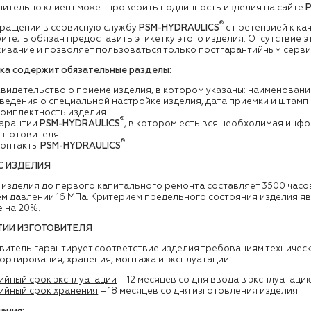
ительно клиент может проверить подлинность изделия на сайте
®
ращении в сервисную службу
PSM-HYDRAULICS
с претензией к ка
итель обязан предоставить этикетку этого изделия. Отсутствие 
ивание и позволяет пользоваться только постгарантийным серви
ка содержит обязательные разделы:
видетельство о приеме изделия, в котором указаны: наименовани
ведения о специальной настройке изделия, дата приемки и штамп
Комплектность изделия
®
Гарантии
PSM-HYDRAULICS
, в котором есть вся необходимая инф
изготовителя
®
Контакты
PSM-HYDRAULICS
.
С ИЗДЕЛИЯ
 изделия до первого капитального ремонта составляет 3500 часо
м давлении 16 МПа. Критерием предельного состояния изделия я
 на 20%.
ТИИ ИЗГОТОВИТЕЛЯ
витель гарантирует соответствие изделия требованиям техничес
ортирования, хранения, монтажа и эксплуатации.
ийный срок эксплуатации
– 12 месяцев со дня ввода в эксплуатаци
ийный срок хранения
– 18 месяцев со дня изготовления изделия.