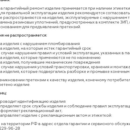
ания:
а гарантийный ремонт изделие принимается при наличии этикетки
ля правильной эксплуатации изделия рекомендуется согласовать
е распространяются на изделия, эксплуатируемые с нарушением
амена резиновых уплотнений, предусмотренных в комплекте ЗИП, 
снованием для предъявления претензий.
ия не распространяется:
на изделия с нарушением пломбирования
а изделия, на которые истек гарантийный срок
 случае нарушения правил и условий эксплуатации, указанных в п
а изделия, которые применяются не по назначению
а изделия, получившие механические повреждения
 случае нарушения условий транспортировки, хранения и монтаж
а изделия, которые подвергались разборке и промывке конечным
зникновении претензии к качеству изделия, конечному потребител
етено изделие.
вец:
проводит идентификацию изделия
пределяет срок службы изделия и соблюдение правил эксплуатац
оформляет рекламационный акт;
аправляет изделие с рекламационным актом и этикеткой:
территории РФ в адрес отдела гарантии и сервисного обслуживани
 229-96-28