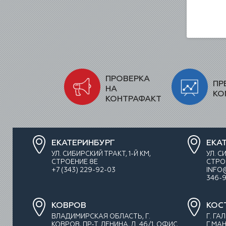
ПРОВЕРКА
ПР
НА
КО
КОНТРАФАКТ
ЕКАТЕРИНБУРГ
ЕКА
УЛ. СИБИРСКИЙ ТРАКТ, 1-Й КМ,
УЛ. С
СТРОЕНИЕ 8Е
СТРО
+7 (343) 229-92-03
INFO
346-9
КОВРОВ
КОС
ВЛАДИМИРСКАЯ ОБЛАСТЬ, Г.
Г. ГА
КОВРОВ, ПР-Т. ЛЕНИНА, Д. 46/1, ОФИС
Г.МАН