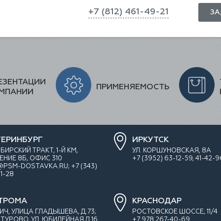
+7 (812) 461-49-21
ЗА
ЕЗЕНТАЦИИ
ПРИМЕНЯЕМОСТЬ
МПАНИИ
ТЕРИНБУРГ
ИРКУТСК
ИБИРСКИЙ ТРАКТ, 1-Й КМ,
УЛ. КОРШУНОВСКАЯ, 8А
ЕНИЕ 8Б, ОФИС 310
+7 (3952) 63-12-59, 41-42-9
@PSM-DOSTAVKA.RU; +7 (343)
1-28
ТРОМА
КРАСНОДАР
ЛИЧ, УЛИЦА ГЛАДЫШЕВА, Д.73;
РОСТОВСКОЕ ШОССЕ, 11/4
ТУРОВО, УЛ. ЮБИЛЕЙНАЯ Д.16
+7 978 267-40-69