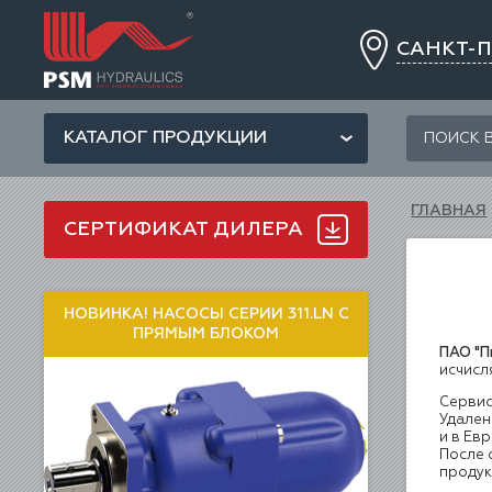
САНКТ-
КАТАЛОГ ПРОДУКЦИИ
ГЛАВНАЯ
СЕРТИФИКАТ ДИЛЕРА
НОВИНКА! НАСОСЫ СЕРИИ 311.LN С
ПРЯМЫМ БЛОКОМ
ПАО "
исчисл
Сервис
Удален
и в Ев
После 
продук