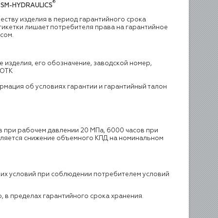
®
PSM-HYDRAULICS
честву изделия в период гарантийного срока
этикетки лишает потребителя права на гарантийное
сом.
е изделия, его обозначение, заводской номер,
 ОТК
ормация об условиях гарантии и гарантийный талон
в при рабочем давлении 20 МПа, 6000 часов при
вляется снижение объемного КПД на номинальном
ких условий при соблюдении потребителем условий
ю, в пределах гарантийного срока хранения.