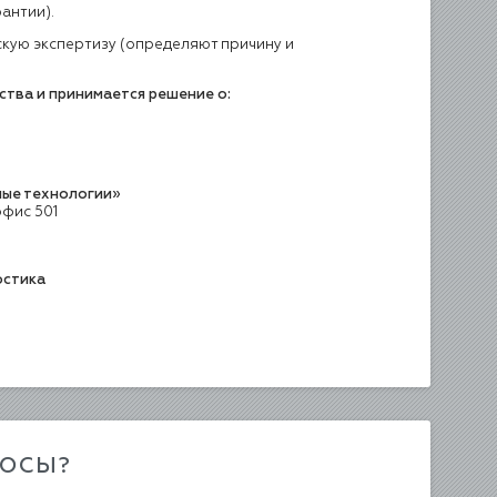
антии).
ескую экспертизу (определяют причину и
ства и принимается решение о:
ые технологии»
 офис 501
остика
РОСЫ?