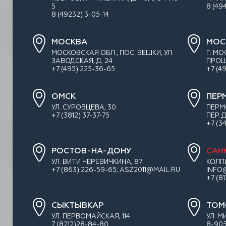
5
8 (49
8 (49232) 3-05-14
МОСКВА
МОС
МОСКОВСКАЯ ОБЛ., ПОС. ВЕШКИ, УЛ.
Г. М
ЗАВОДСКАЯ, Д. 24
ПРОШЛ
+7 (495) 225-36-65
+7 (4
ОМСК
ПЕР
УЛ. СУРОВЦЕВА, 30
ПЕРМ
+7 (3812) 37-37-75
ПЕР.
+7 (3
РОСТОВ-НА-ДОНУ
САН
УЛ. ВИТИ ЧЕРЕВИЧКИНА, 87
КОЛП
+7 (863) 226-59-65; ASZ2011@MAIL.RU
INFO
+7 (8
СЫКТЫВКАР
ТОМ
УЛ. ПЕРВОМАЙСКАЯ, 114
УЛ. М
7 (8212)28-84-80
8-905