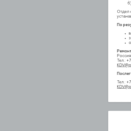
б) или
Отдел 
устана
По рез
в
з
о
Ремон
Россия,
Тел.: +
KDV
@p
Послег
Тел.: +
KDV
@p