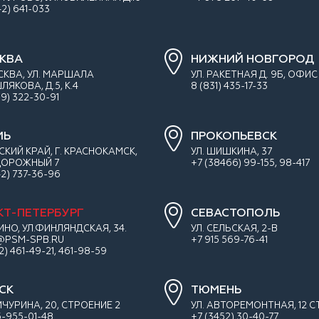
42) 641-033
КВА
НИЖНИЙ НОВГОРОД
ОСКВА, УЛ. МАРШАЛА
УЛ. РАКЕТНАЯ Д. 9Б, ОФИС
ЯКОВА, Д.5, К.4
8 (831) 435-17-33
99) 322-30-91
МЬ
ПРОКОПЬЕВСК
СКИЙ КРАЙ, Г. КРАСНОКАМСК,
УЛ. ШИШКИНА, 37
 ДОРОЖНЫЙ 7
+7 (38466) 99-155, 98-417
42) 737-36-96
КТ-ПЕТЕРБУРГ
СЕВАСТОПОЛЬ
ИНО, УЛ.ФИНЛЯНДСКАЯ, 34.
УЛ. СЕЛЬСКАЯ, 2-В
@PSM-SPB.RU
+7 915 569-76-41
12) 461-49-21, 461-98-59
СК
ТЮМЕНЬ
ИЧУРИНА, 20, СТРОЕНИЕ 2
УЛ. АВТОРЕМОНТНАЯ, 12 СТ
-955-01-48
+7 (3452) 30-40-77