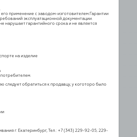
.
 его применение с заводом-изготовителем.Гарантии
 требований эксплуатационной документации.
не нарушает гарантийного срока и не является
аспорте на изделие
а
 потребителем.
ю следует обратиться к продавцу, у коготоро было
ии
я г. Екатеринбург, Тел.: +7 (343) 229-92-05; 229-