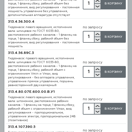
В КОРЗИНУ
торце, 1 фланец сбоку, рабочий объем без
ограничения, вид регулирования - постоянная
мощность управление без управления,
дополнительная аппаратура отсутствует
313.4.56.500.4
Гидронасос левого вращения, исполнение
по запросу
вала: шлицевое по ГОСТ 6033-80,
расположение рабочих каналов - 1 фланец на
В КОРЗИНУ
торце, 1 фланец сбоку, рабочий объем без
ограничения, вид регулирования - постоянная
мощность
313.4.56.89C.3
Гидронасос правого вращения, исполнение
вала: шлицевое по ГОСТ 6033-80,
по запросу
расположение рабочих каналов - 1 фланец на
торце, 1 фланец сбоку, рабочий объем с
В КОРЗИНУ
ограничением Vmin и Vmax, вид
регулирования - без аппарата управления,
управление прямое управление, поршень
равносторонний двухкамерный
313.4.80.07E.600.00.B.У1
Гидронасос левого вращения, исполнение
по запросу
вала: шпоночное, расположение рабочих
каналов - 1 фланец на торце, 1 фланец сбоку,
В КОРЗИНУ
рабочий объем с ограничением Vmax, вид
регулирования - пропорциональное,
управление электро, пропорциональное 24В
(позитивное)
313.4.107.390.5
по запросу