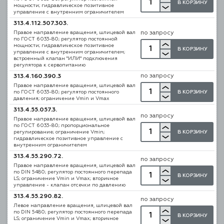
В КОРЗИНУ
мощности; гидравлическое позитивное
управление с внутренним ограничителем
313.4.112.507.303.
Правое направление вращения, шлицевой вал
по запросу
по ГОСТ 6033-80; регулятор постоянной
мощности; гидравлическое позитивное
В КОРЗИНУ
управление с внутренним ограничителем;
встроенный клапан "ИЛИ" подключения
регулятора к сервопитанию
по запросу
313.4.160.390.3
Правое направление вращения, шлицевой вал
В КОРЗИНУ
по ГОСТ 6033-80; регулятор постоянного
давления; ограничение Vmin и Vmax
313.4.55.057.3.
по запросу
Правое направление вращения, шлицевой вал
по ГОСТ 6033-80; пропорциональное
В КОРЗИНУ
регулирование; ограничение Vmin;
гидравлическое позитивное управление с
внутренним ограничителем
313.4.55.290.72.
по запросу
Правое направление вращения, шлицевой вал
по DIN 5480; регулятор постоянного перепада
В КОРЗИНУ
LS; ограничение Vmin и Vmax; вторичное
управление - клапан отсечки по давлению
313.4.55.290.82.
по запросу
Левое направление вращения, шлицевой вал
по DIN 5480; регулятор постоянного перепада
В КОРЗИНУ
LS; ограничение Vmin и Vmax; вторичное