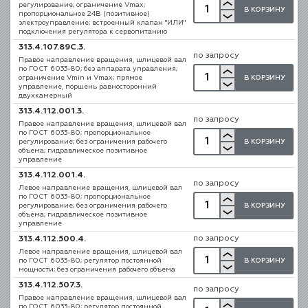
регулирование; ограничение Vmax;
В КОРЗИНУ
пропорциональное 24В (позитивное)
электроуправление; встроенный клапан "ИЛИ"
подключения регулятора к сервопитанию
313.4.107.89С.3.
по запросу
Правое направление вращения, шлицевой вал
по ГОСТ 6033-80; без аппарата управления;
В КОРЗИНУ
ограничение Vmin и Vmax; прямое
управление, поршень равносторонний
двухкамерный
313.4.112.001.3.
по запросу
Правое направление вращения, шлицевой вал
по ГОСТ 6033-80; пропорциональное
В КОРЗИНУ
регулирование; без ограничения рабочего
объема; гидравлическое позитивное
управление
313.4.112.001.4.
по запросу
Левое направление вращения, шлицевой вал
по ГОСТ 6033-80; пропорциональное
В КОРЗИНУ
регулирование; без ограничения рабочего
объема; гидравлическое позитивное
управление
по запросу
313.4.112.500.4.
Левое направление вращения, шлицевой вал
В КОРЗИНУ
по ГОСТ 6033-80; регулятор постоянной
мощности; без ограничения рабочего объема
313.4.112.507.3.
по запросу
Правое направление вращения, шлицевой вал
по ГОСТ 6033-80; регулятор постоянной