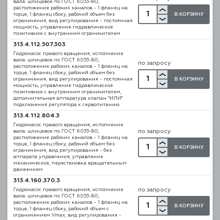
вала: шлицевое по ГОСТ 6033-80,
расположение рабочих каналов - 1 фланец на
В КОРЗИНУ
торце, 1 фланец сбоку, рабочий объем без
ограничения, вид регулирования - постоянная
мощность, управление гидравлическое
позитивное с внутренним ограничителем
313.4.112.507.303
Гидронасос правого вращения, исполнение
вала: шлицевое по ГОСТ 6033-80,
по запросу
расположение рабочих каналов - 1 фланец на
торце, 1 фланец сбоку, рабочий объем без
В КОРЗИНУ
ограничения, вид регулирования - постоянная
мощность, управление гидравлическое
позитивное с внутренним ограничителем,
дополнительная аппаратура клапан "ИЛИ"
подключения регулятора к сервопитанию
313.4.112.804.3
Гидронасос правого вращения, исполнение
вала: шлицевое по ГОСТ 6033-80,
по запросу
расположение рабочих каналов - 1 фланец на
торце, 1 фланец сбоку, рабочий объем без
В КОРЗИНУ
ограничения, вид регулирования - без
аппарата управления, управление
механическое, перестановка вращательным
движением
313.4.160.370.3
Гидронасос правого вращения, исполнение
по запросу
вала: шлицевое по ГОСТ 6033-80,
расположение рабочих каналов - 1 фланец на
В КОРЗИНУ
торце, 1 фланец сбоку, рабочий объем с
ограничением Vmax, вид регулирования -