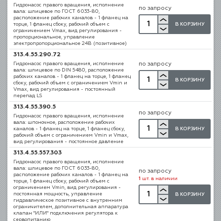
Гидронасос правого вращения, исполнение
по запросу
вала: шлицевое по ГОСТ 6033-80,
расположение рабочих каналов - 1 фланец на
В КОРЗИНУ
торце, 1 фланец сбоку, рабочий объем с
ограничением Vmax, вид регулирования -
пропорциональное, управление
электропропорциональное 24В (позитивное)
313.4.55.290.72
Гидронасос правого вращения, исполнение
по запросу
вала: шлицевое по DIN 5480, расположение
рабочих каналов - 1 фланец на торце, 1 фланец
В КОРЗИНУ
сбоку, рабочий объем с ограничением Vmin и
Vmax, вид регулирования - постоянный
перепад LS
313.4.55.390.5
по запросу
Гидронасос правого вращения, исполнение
вала: шпоночное, расположение рабочих
В КОРЗИНУ
каналов - 1 фланец на торце, 1 фланец сбоку,
рабочий объем с ограничением Vmin и Vmax,
вид регулирования - постоянное давление
313.4.55.557.303
Гидронасос правого вращения, исполнение
вала: шлицевое по ГОСТ 6033-80,
по запросу
расположение рабочих каналов - 1 фланец на
1
шт. в наличии
торце, 1 фланец сбоку, рабочий объем с
ограничением Vmin, вид регулирования -
постоянная мощность, управление
В КОРЗИНУ
гидравлическое позитивное с внутренним
ограничителем, дополнительная аппаратура
клапан "ИЛИ" подключения регулятора к
сервопитанию