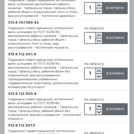
Гидронасос правого вращения, исполнение
вала: шпоночное, расположение рабочих
В КОРЗИНУ
каналов - 1 фланец на торце, 1 фланец сбоку,
рабочий объем с ограничением Vmin и Vmax,
вид регулирования - постоянное давление
313.4.107.590.42
Гидронасос левого вращения, исполнение
по запросу
вала: шлицевое по ГОСТ 6033-80,
расположение рабочих каналов - 1 фланец на
В КОРЗИНУ
торце, 1 фланец сбоку, рабочий объем с
ограничением Vmin и Vmax, вид
регулирования - постоянная мощность
313.4.112.001.4
Гидронасос левого вращения, исполнение
вала: шлицевое по ГОСТ 6033-80,
по запросу
расположение рабочих каналов - 1 фланец на
торце, 1 фланец сбоку, рабочий объем без
В КОРЗИНУ
ограничения, вид регулирования -
пропорциональное управление
гидравлическое позитивное, дополнительная
аппаратура отсутствует
313.4.112.500.4
Гидронасос левого вращения, исполнение
по запросу
вала: шлицевое по ГОСТ 6033-80,
расположение рабочих каналов - 1 фланец на
В КОРЗИНУ
торце, 1 фланец сбоку, рабочий объем без
ограничения, вид регулирования - постоянная
мощность
313.4.112.507.3
Гидронасос правого вращения, исполнение
по запросу