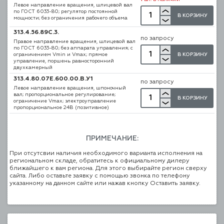
Левое направление вращения, шлицевой вал
по ГОСТ 6033-80; регулятор постоянной
В КОРЗИНУ
мощности; без ограничения рабочего объема
313.4.56.89С.3.
по запросу
Правое направление вращения, шлицевой вал
по ГОСТ 6033-80; без аппарата управления; с
В КОРЗИНУ
ограничением Vmin и Vmax; прямое
управление, поршень равносторонний
двухкамерный
313.4.80.07Е.600.00.В.У1
по запросу
Левое направление вращения, шпоночный
вал; пропорциональное регулирование;
В КОРЗИНУ
ограничение Vmax; электроуправление
пропорциональное 24В (позитивное)
ПРИМЕЧАНИЕ:
При отсутсвии наличия необходимого варианта исполнения на
региональном складе, обратитесь к официальному дилеру
ближайшего к вам региона. Для этого выбирайте регион сверху
сайта. Либо оставьте заявку с помощью звонка по телефону
указанному на данном сайте или нажав кнопку Оставить заявку.