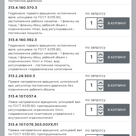
постоянное давление
313.4.160.570.3
Гидронасос правого вращения, исполнение
по запросу
вала: шлицевое по ГОСТ 6033-80,
расположение рабочих каналов - 1 фланец на
В КОРЗИНУ
торце, 1 фланец сбоку, рабочий объем с
ограничением Vmax, вид регулирования -
постоянная мощность
313.4.160.592.3
Гидронасос правого вращения, исполнение
по запросу
вала: шлицевое по ГОСТ 6033-80,
расположение рабочих каналов - 1 фланец на
В КОРЗИНУ
торце, 1 фланец сбоку, рабочий объем с
ограничением Vmin и Vmax, вид
регулирования - постоянная мощность,
управление гидравлическое негативное
по запросу
313.2.28.300.5
Правое направление вращения, шпоночный
В КОРЗИНУ
вал; регулятор постоянного давления; без
ограничения рабочего объема
313.4.107.057.4.
по запросу
Левое направление вращения, шлицевой вал
по ГОСТ 6033-80; пропорциональное
В КОРЗИНУ
регулирование; ограничение Vmin;
гидравлическое позитивное управление с
внутренним ограничителем
313.4.107.07E.303.00УХЛ1
Правое направление вращения, шлицевой вал
по запросу
по ГОСТ 6033-80; пропорциональное