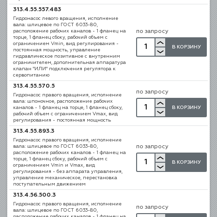
313.4.55.557.483
Гидронасос левого вращения, исполнение
вала: шлицевое по ГОСТ 6033-80,
расположение рабочих каналов - 1 фланец на
по запросу
торце, 1 фланец сбоку, рабочий объем с
ограничением Vmin, вид регулирования -
В КОРЗИНУ
постоянная мощность, управление
гидравлическое позитивное с внутренним
ограничителем, дополнительная аппаратура
клапан "ИЛИ" подключения регулятора к
сервопитанию
313.4.55.570.5
по запросу
Гидронасос правого вращения, исполнение
вала: шпоночное, расположение рабочих
В КОРЗИНУ
каналов - 1 фланец на торце, 1 фланец сбоку,
рабочий объем с ограничением Vmax, вид
регулирования - постоянная мощность
313.4.55.893.3
Гидронасос правого вращения, исполнение
вала: шлицевое по ГОСТ 6033-80,
по запросу
расположение рабочих каналов - 1 фланец на
торце, 1 фланец сбоку, рабочий объем с
В КОРЗИНУ
ограничением Vmin и Vmax, вид
регулирования - без аппарата управления,
управление механическое, перестановка
поступательным движением
313.4.56.500.3
Гидронасос правого вращения, исполнение
по запросу
вала: шлицевое по ГОСТ 6033-80,
расположение рабочих каналов - 1 фланец на