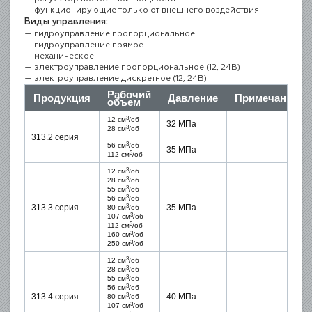
функционирующие только от внешнего воздействия
Виды управления:
гидроуправление пропорциональное
гидроуправление прямое
механическое
электроуправление пропорциональное (12, 24В)
электроуправление дискретное (12, 24В)
Рабочий
Продукция
Давление
Примечание
объем
3
12 см
/об
32 МПа
3
28 см
/об
313.2 серия
3
56 см
/об
35 МПа
3
112 см
/об
3
12 см
/об
3
28 см
/об
3
55 см
/об
3
56 см
/об
3
313.3 серия
35 МПа
80 см
/об
3
107 см
/об
3
112 см
/об
3
160 см
/об
3
250 см
/об
3
12 см
/об
3
28 см
/об
3
55 см
/об
3
56 см
/об
3
313.4 серия
40 МПа
80 см
/об
3
107 см
/об