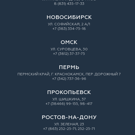
8 (831) 435-17-33
НОВОСИБИРСК
УЛ. СОФИЙСКАЯ, 2 А/1
+7 (383) 334-75-18
ОМСК
УЛ. СУРОВЦЕВА, 30
+7 (3812) 37-37-75
ПЕРМЬ
ПЕРМСКИЙ КРАЙ, Г. КРАСНОКАМСК, ПЕР. ДОРОЖНЫЙ 7
+7 (342) 737-36-96
ПРОКОПЬЕВСК
УЛ. ШИШКИНА, 37
+7 (38466) 99-155, 98-417
РОСТОВ-НА-ДОНУ
УЛ. ЗEЛEНAЯ, 23
+7 (863) 252-25-71; 252-25-71