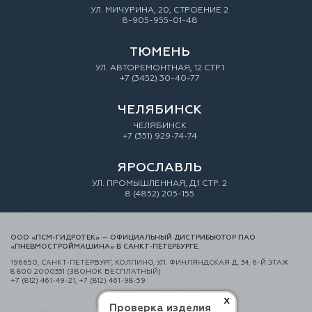
УЛ. МИЧУРИНА, 20, СТРОЕНИЕ 2
8-905-955-01-48
ТЮМЕНЬ
УЛ. АВТОРЕМОНТНАЯ, 12 СТР.1
+7 (3452) 30-40-77
ЧЕЛЯБИНСК
ЧЕЛЯБИНСК
+7 (351) 929-74-74
ЯРОСЛАВЛЬ
УЛ. ПРОМЫШЛЕННАЯ, Д.1 СТР. 2
8 (4852) 205-155
ООО «ПСМ-ГИДРОТЕК» — ОФИЦИАЛЬНЫЙ ДИСТРИБЬЮТОР ПАО
«ПНЕВМОСТРОЙМАШИНА» В САНКТ-ПЕТЕРБУРГЕ.
196650, САНКТ-ПЕТЕРБУРГ, КОЛПИНО, УЛ. ФИНЛЯНДСКАЯ Д. 34, 6-Й ЭТАЖ
8 800 2000331 (ЗВОНОК БЕСПЛАТНЫЙ)
+7 (812) 461-49-21, +7 (812) 461-98-59
x
Проверка изделия