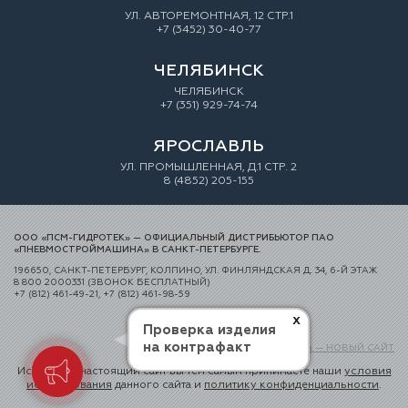
УЛ. АВТОРЕМОНТНАЯ, 12 СТР.1
+7 (3452) 30-40-77
ЧЕЛЯБИНСК
ЧЕЛЯБИНСК
+7 (351) 929-74-74
ЯРОСЛАВЛЬ
УЛ. ПРОМЫШЛЕННАЯ, Д.1 СТР. 2
8 (4852) 205-155
ООО «ПСМ-ГИДРОТЕК» — ОФИЦИАЛЬНЫЙ ДИСТРИБЬЮТОР ПАО
«ПНЕВМОСТРОЙМАШИНА» В САНКТ-ПЕТЕРБУРГЕ.
196650, САНКТ-ПЕТЕРБУРГ, КОЛПИНО, УЛ. ФИНЛЯНДСКАЯ Д. 34, 6-Й ЭТАЖ
8 800 2000331 (ЗВОНОК БЕСПЛАТНЫЙ)
+7 (812) 461-49-21, +7 (812) 461-98-59
x
Проверка изделия
на контрафакт
Создание сайта — НОВЫЙ САЙТ
Используя настоящий сайт вы тем самым принимаете наши
условия
использования
данного сайта и
политику конфиденциальности
.