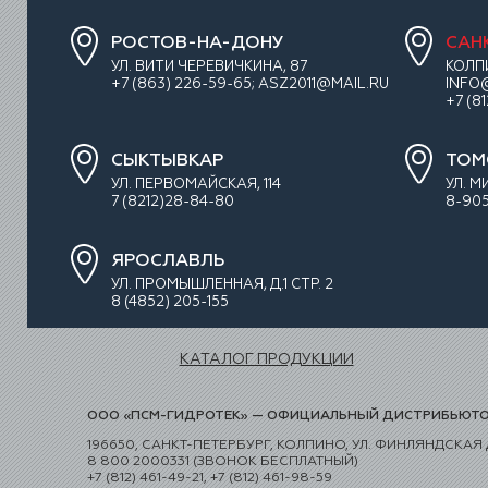
РОСТОВ-НА-ДОНУ
САН
УЛ. ВИТИ ЧЕРЕВИЧКИНА, 87
КОЛП
+7 (863) 226-59-65; ASZ2011@MAIL.RU
INFO
+7 (8
СЫКТЫВКАР
ТОМ
УЛ. ПЕРВОМАЙСКАЯ, 114
УЛ. М
7 (8212)28-84-80
8-905
ЯРОСЛАВЛЬ
УЛ. ПРОМЫШЛЕННАЯ, Д.1 СТР. 2
8 (4852) 205-155
КАТАЛОГ ПРОДУКЦИИ
ООО «ПСМ-ГИДРОТЕК» — ОФИЦИАЛЬНЫЙ ДИСТРИБЬЮТОР
196650, САНКТ-ПЕТЕРБУРГ, КОЛПИНО, УЛ. ФИНЛЯНДСКАЯ Д
8 800 2000331 (ЗВОНОК БЕСПЛАТНЫЙ)
+7 (812) 461-49-21, +7 (812) 461-98-59