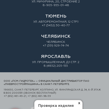
УЛ. МИЧУРИНА, 20, СТРОЕНИЕ 2
8-905-955-01-48
ТЮМЕНЬ
УЛ. АВТОРЕМОНТНАЯ, 12 СТР.1
+7 (3452) 30-40-77
ЧЕЛЯБИНСК
ЧЕЛЯБИНСК
+7 (351) 929-74-74
ЯРОСЛАВЛЬ
УЛ. ПРОМЫШЛЕННАЯ, Д.1 СТР. 2
8 (4852) 205-155
ООО «ПСМ-ГИДРОТЕК» — ОФИЦИАЛЬНЫЙ ДИСТРИБЬЮТОР ПАО
«ПНЕВМОСТРОЙМАШИНА» В САНКТ-ПЕТЕРБУРГЕ.
196650, САНКТ-ПЕТЕРБУРГ, КОЛПИНО, УЛ. ФИНЛЯНДСКАЯ Д. 34, 6-Й ЭТАЖ
8 800 2000331 (ЗВОНОК БЕСПЛАТНЫЙ)
+7 (812) 461-49-21, +7 (812) 461-98-59
x
Проверка изделия