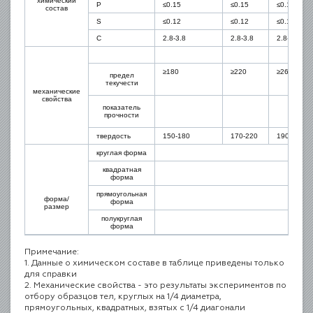
химический
P
≤
0.15
≤0.15
≤0.15
состав
S
≤0.12
≤0.12
≤0.1
C
2.8-3.8
2.8-3.8
2.8-3.8
≥
180
≥
220
≥
260
предел
текучести
механические
свойства
показатель
прочности
твердость
150-180
170-220
190-240
круглая форма
квадратная
форма
прямоугольная
форма/
форма
размер
полукруглая
форма
Примечание:
1. Данные о химическом составе в таблице приведены только
для справки
2. Механические свойства - это результаты экспериментов по
отбору образцов тел, круглых на 1/4 диаметра,
прямоугольных, квадратных, взятых с 1/4 диагонали