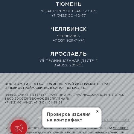
ТЮМЕНЬ
УЛ. АВТОРЕМОНТНАЯ, 12 СТР.1
+7 (3452) 30-40-77
ЧЕЛЯБИНСК
ЧЕЛЯБИНСК
+7 (351) 929-74-74
ЯРОСЛАВЛЬ
УЛ. ПРОМЫШЛЕННАЯ, Д.1 СТР. 2
8 (4852) 205-155
ООО «ПСМ-ГИДРОТЕК» — ОФИЦИАЛЬНЫЙ ДИСТРИБЬЮТОР ПАО
«ПНЕВМОСТРОЙМАШИНА» В САНКТ-ПЕТЕРБУРГЕ.
196650, САНКТ-ПЕТЕРБУРГ, КОЛПИНО, УЛ. ФИНЛЯНДСКАЯ Д. 34, 6-Й ЭТАЖ
8 800 2000331 (ЗВОНОК БЕСПЛАТНЫЙ)
+7 (812) 461-49-21, +7 (812) 461-98-59
x
Проверка изделия
на контрафакт
Создание сайта — НОВЫЙ САЙТ
Используя настоящий сайт вы тем самым принимаете наши
условия
использования
данного сайта и
политику конфиденциальности
.